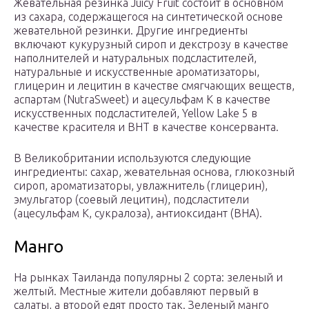
Жевательная резинка Juicy Fruit состоит в основном
из сахара, содержащегося на синтетической основе
жевательной резинки. Другие ингредиенты
включают кукурузный сироп и декстрозу в качестве
наполнителей и натуральных подсластителей,
натуральные и искусственные ароматизаторы,
глицерин и лецитин в качестве смягчающих веществ,
аспартам (NutraSweet) и ацесульфам K в качестве
искусственных подсластителей, Yellow Lake 5 в
качестве красителя и BHT в качестве консерванта.
В Великобритании используются следующие
ингредиенты: сахар, жевательная основа, глюкозный
сироп, ароматизаторы, увлажнитель (глицерин),
эмульгатор (соевый лецитин), подсластители
(ацесульфам K, сукралоза), антиоксидант (BHA).
Манго
На рынках Таиланда популярны 2 сорта: зеленый и
желтый. Местные жители добавляют первый в
салаты, а второй едят просто так. Зеленый манго