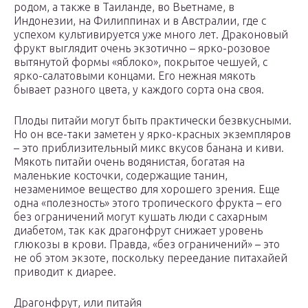
родом, а также в Таиланде, во Вьетнаме, в
Индонезии, на Филиппинах и в Австралии, где с
успехом культивируется уже много лет. Драконовый
фрукт выглядит очень экзотично – ярко-розовое
вытянутой формы «яблоко», покрытое чешуей, с
ярко-салатовыми концами. Его нежная мякоть
бывает разного цвета, у каждого сорта она своя.
Плоды питайи могут быть практически безвкусными.
Но он все-таки заметен у ярко-красных экземпляров
– это приблизительный микс вкусов банана и киви.
Мякоть питайи очень водянистая, богатая на
маленькие косточки, содержащие танин,
незаменимое вещество для хорошего зрения. Еще
одна «полезность» этого тропического фрукта – его
без ограничений могут кушать люди с сахарным
диабетом, так как драгонфрут снижает уровень
глюкозы в крови. Правда, «без ограничений» – это
не об этом экзоте, поскольку переедание питахайей
приводит к диарее.
Драгонфрут, или питайя