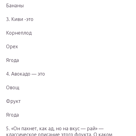
Бананы
3. Киви -это
Корнеплод
Орех
Ягода
4. Авокадо — это
Овощ
Фрукт
Ягода
5. «Он пахнет, как ад, но на вкус — рай» —
классическое описание этого фрукта. О каком