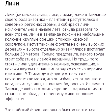
Личи
Личи (китайская слива, лиси, лиджи) даже в Таиланде
своего рода экзотика – плантации растут только в
северных регионах страны, а собирают личи
исключительно в начале лета, откуда развозят по
всей стране. Личи в Таиланде похожи на небольшие
колючие круглые орешки с тонкой красной
скорлупой. Растут тайские фрукты на очень высоких
деревьях – высота отдельных экземпляров достигает
больше 30 метров. Только представьте, какого труда
стоит собрать ее у самой вершины. Но труды того
стоят – личи удивительно нежные, освежающие, и
похожи вкусом на наш виноград со смесью персика
или киви. В Таиланде к фрукту относятся с
почтением: считается, что он избавляет от лишнего
веса, лечит суставы, наполняет бодростью. Из личи в
Таиланде любят готовить фреши: в жарком климате
страны они обладают воистину животворящим
эффектом.
Этот тайский фрукт довольно быстро портиться.