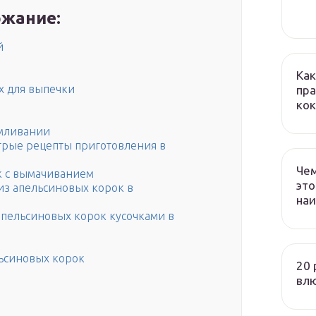
жание:
й
Как
х для выпечки
пра
кок
рмливании
трые рецепты приготовления в
Чем
к с вымачиванием
это
 из апельсиновых корок в
наи
 апельсиновых корок кусочками в
льсиновых корок
20 
вл