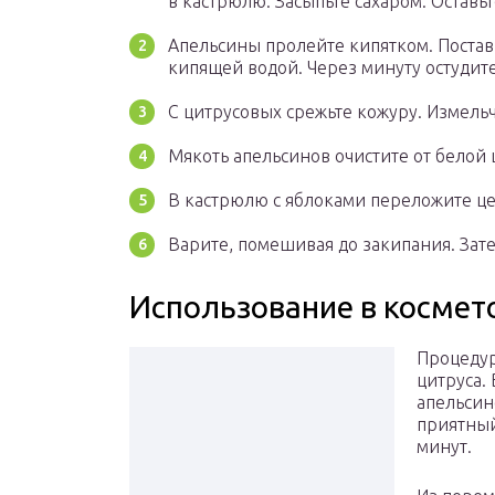
в кастрюлю. Засыпьте сахаром. Оставьт
Апельсины пролейте кипятком. Постав
кипящей водой. Через минуту остудите
С цитрусовых срежьте кожуру. Измель
Мякоть апельсинов очистите от белой
В кастрюлю с яблоками переложите ц
Варите, помешивая до закипания. Зат
Использование в космет
Процедур
цитруса.
апельсин
приятный
минут.