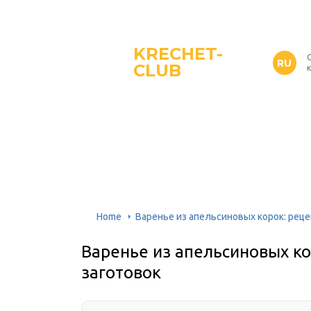
KRECHET-
RU
CLUB
Home
Варенье из апельсиновых корок: рец
Варенье из апельсиновых к
заготовок