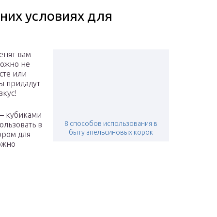
них условиях для
енят вам
можно не
есте или
ы придадут
вкус!
 – кубиками
8 способов использования в
ользовать в
быту апельсиновых корок
ором для
ожно