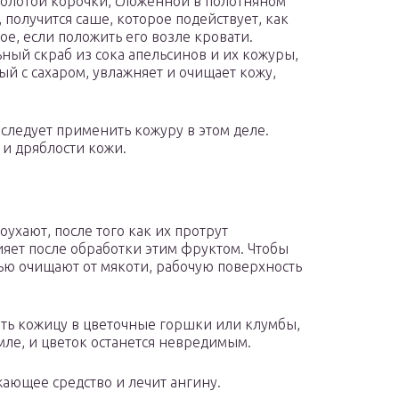
олотой корочки, сложенной в полотняном
 получится саше, которое подействует, как
ое, если положить его возле кровати.
ный скраб из сока апельсинов и их кожуры,
й с сахаром, увлажняет и очищает кожу,
ледует применить кожуру в этом деле.
и дряблости кожи.
оухают, после того как их протрут
ияет после обработки этим фруктом. Чтобы
ью очищают от мякоти, рабочую поверхность
ить кожицу в цветочные горшки или клумбы,
мле, и цветок останется невредимым.
ающее средство и лечит ангину.