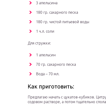
3 апельсина
180 гр. сахарного песка
180 гр. чистой питьевой воды
1 ч.л. соли
Для стружки:
1 апельсин
70 гр. сахарного песка
Вода – 70 мл.
Как приготовить:
Предлагаю начать с цукатов-кубиков. Цит
содовом растворе, а потом тщательно спол