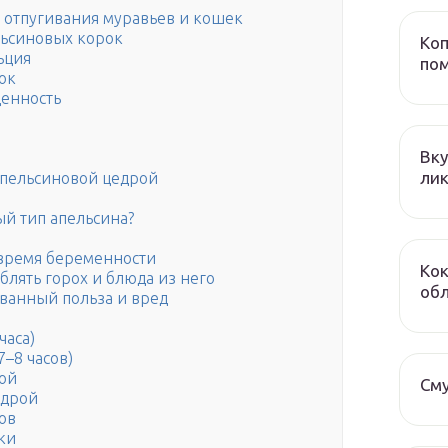
 отпугивания муравьев и кошек
льсиновых корок
Коп
ьция
пом
ок
ценность
Вку
лик
апельсиновой цедрой
й тип апельсина?
 время беременности
Кок
блять горох и блюда из него
обл
ванный польза и вред
часа)
–8 часов)
ой
Сму
удрой
ов
ки