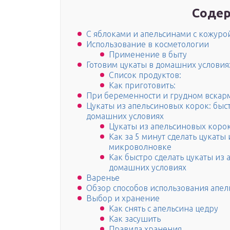
Содер
С яблоками и апельсинами с кожуро
Использование в косметологии
Применение в быту
Готовим цукаты в домашних условия
Список продуктов:
Как приготовить:
При беременности и грудном вска
Цукаты из апельсиновых корок: быс
домашних условиях
Цукаты из апельсиновых коро
Как за 5 минут сделать цукаты
микроволновке
Как быстро сделать цукаты из
домашних условиях
Варенье
Обзор способов использования апе
Выбор и хранение
Как снять с апельсина цедру
Как засушить
Правила хранения