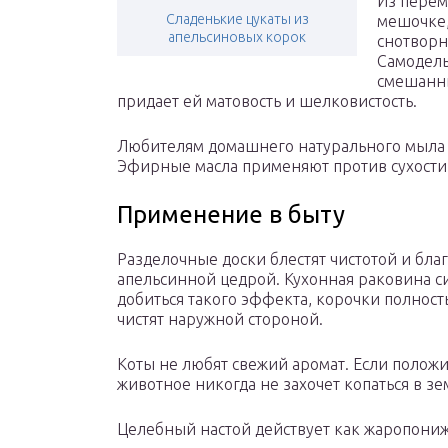
Из перем
Сладенькие цукаты из
мешочке,
апельсиновых корок
снотворн
Самодель
смешанны
придает ей матовость и шелковистость.
Любителям домашнего натурального мыла с
Эфирные масла применяют против сухости 
Применение в быту
Разделочные доски блестят чистотой и благ
апельсинной цедрой. Кухонная раковина с
добиться такого эффекта, корочки полност
чистят наружной стороной.
Коты не любят свежий аромат. Если полож
животное никогда не захочет копаться в зе
Целебный настой действует как жаропониж