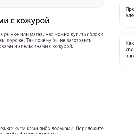
Про
эле
ми с кожурой
На рынке или магазинах можно купить яблоки
зы дороже. Так почему бы не заготовить
Как
оками и апельсинами с кожурой.
спо
заг
режьте кусочками либо дольками. Переложите