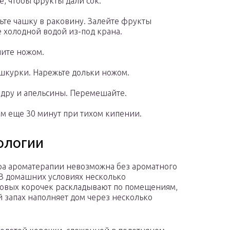
е, чтобы фрукты дали сок.
ьте чашку в раковину. Залейте фрукты
 холодной водой из-под крана.
чите ножом.
 шкурки. Нарежьте дольки ножом.
едру и апельсины. Перемешайте.
ем еще 30 минут при тихом кипении.
ологии
а ароматерапии невозможна без ароматного
 В домашних условиях несколько
овых корочек раскладывают по помещениям,
 запах наполняет дом через несколько