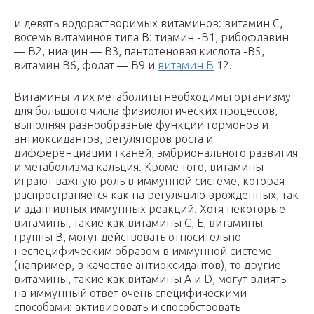
и девять водорастворимых витаминов: витамин C,
восемь витаминов типа B: тиамин -B1, рибофлавин
— B2, ниацин — B3, пантотеновая кислота -B5,
витамин B6, фолат — B9 и
витамин B
12.
Витамины и их метаболиты необходимы организму
для большого числа физиологических процессов,
выполняя разнообразные функции гормонов и
антиоксидантов, регуляторов роста и
дифференциации тканей, эмбрионального развития
и метаболизма кальция. Кроме того, витамины
играют важную роль в иммунной системе, которая
распространяется как на регуляцию врожденных, так
и адаптивных иммунных реакций. Хотя некоторые
витамины, такие как витамины C, E, витамины
группы B, могут действовать относительно
неспецифическим образом в иммунной системе
(например, в качестве антиоксидантов), то другие
витамины, такие как витамины A и D, могут влиять
на иммунный ответ очень специфическими
способами: активировать и способствовать