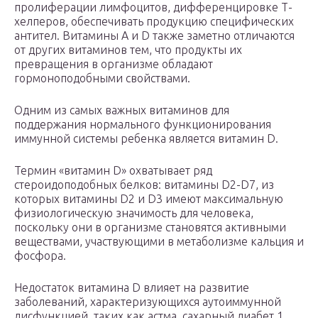
пролиферации лимфоцитов, дифференцировке Т-
хелперов, обеспечивать продукцию специфических
антител. Витамины А и D также заметно отличаются
от других витаминов тем, что продукты их
превращения в организме обладают
гормоноподобными свойствами.
Одним из самых важных витаминов для
поддержания нормального функционирования
иммунной системы ребенка является витамин D.
Термин «витамин D» охватывает ряд
стероидоподобных белков: витамины D2-D7, из
которых витамины D2 и D3 имеют максимальную
физиологическую значимость для человека,
поскольку они в организме становятся активными
веществами, участвующими в метаболизме кальция и
фосфора.
Недостаток витамина D влияет на развитие
заболеваний, характеризующихся аутоиммунной
дисфункцией, таких как астма, сахарный диабет 1