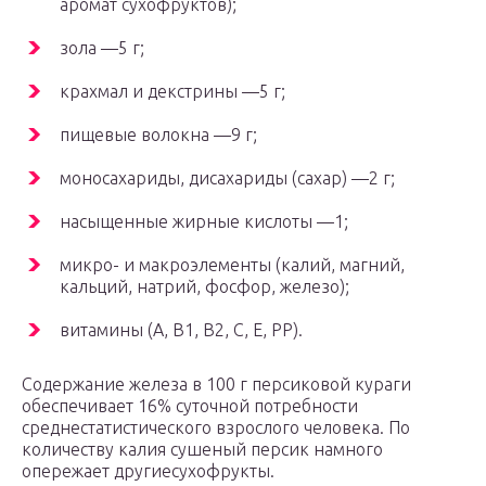
аромат сухофруктов);
зола —5 г;
крахмал и декстрины —5 г;
пищевые волокна —9 г;
моносахариды, дисахариды (сахар) —2 г;
насыщенные жирные кислоты —1;
микро- и макроэлементы (калий, магний,
кальций, натрий, фосфор, железо);
витамины (А, В1, В2, С, Е, РР).
Содержание железа в 100 г персиковой кураги
обеспечивает 16% суточной потребности
среднестатистического взрослого человека. По
количеству калия сушеный персик намного
опережает другиесухофрукты.