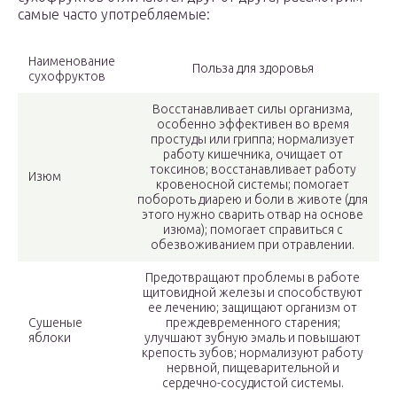
самые часто употребляемые:
Наименование
Польза для здоровья
сухофруктов
Восстанавливает силы организма,
особенно эффективен во время
простуды или гриппа; нормализует
работу кишечника, очищает от
токсинов; восстанавливает работу
Изюм
кровеносной системы; помогает
побороть диарею и боли в животе (для
этого нужно сварить отвар на основе
изюма); помогает справиться с
обезвоживанием при отравлении.
Предотвращают проблемы в работе
щитовидной железы и способствуют
ее лечению; защищают организм от
Сушеные
преждевременного старения;
яблоки
улучшают зубную эмаль и повышают
крепость зубов; нормализуют работу
нервной, пищеварительной и
сердечно-сосудистой системы.