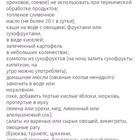
ореховое, соевое) не использовать при термической
обработке продуктов;
топленое сливочное
масло (не более 20 г в сутки);
каши на воде с овощами, фруктами или
сухофруктами,
в виде киселей;
запеченный картофель
в небольших количествах;
компоты из сухофруктов (на ночь залить сухофрукты
кипятком, на
утро можно употреблять);
домашние мюсли (овсяные хлопья ненадолго
замочить в воде или
морковном
соке, добавить тертые кислые яблоки, морковь,
протертые в муку
семена или орехи, мед, лимонный или
апельсиновый сок);
салаты из вареных или сырых овощей, винегреты,
овощные рагу
(брюква, турнепс, цуккини,
зеленый горошек, баклажаны, салатный перец,