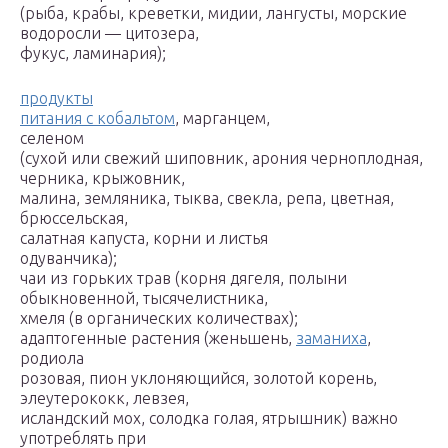
(рыба, крабы, креветки, мидии, лангусты, морские
водоросли — цитозера,
фукус, ламинария);
продукты
питания с кобальтом
, марганцем,
селеном
(сухой или свежий шиповник, арония черноплодная,
черника, крыжовник,
малина, земляника, тыква, свекла, репа, цветная,
брюссельская,
салатная капуста, корни и листья
одуванчика);
чаи из горьких трав (корня дягеля, полыни
обыкновенной, тысячелистника,
хмеля (в органических количествах);
адаптогенные растения (женьшень,
заманиха
,
родиола
розовая, пион уклоняющийся, золотой корень,
элеутерококк, левзея,
исландский мох, солодка голая, ятрышник) важно
употреблять при