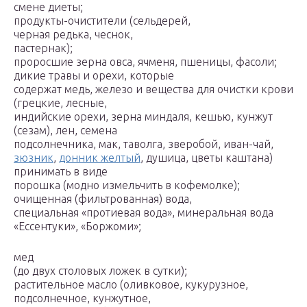
смене диеты;
продукты-очистители (сельдерей,
черная редька, чеснок,
пастернак);
проросшие зерна овса, ячменя, пшеницы, фасоли;
дикие травы и орехи, которые
содержат медь, железо и вещества для очистки крови
(грецкие, лесные,
индийские орехи, зерна миндаля, кешью, кунжут
(сезам), лен, семена
подсолнечника, мак, таволга, зверобой, иван-чай,
зюзник
,
донник желтый
, душица, цветы каштана)
принимать в виде
порошка (модно измельчить в кофемолке);
очищенная (фильтрованная) вода,
специальная «протиевая вода», минеральная вода
«Ессентуки», «Боржоми»;
мед
(до двух столовых ложек в сутки);
растительное масло (оливковое, кукурузное,
подсолнечное, кунжутное,