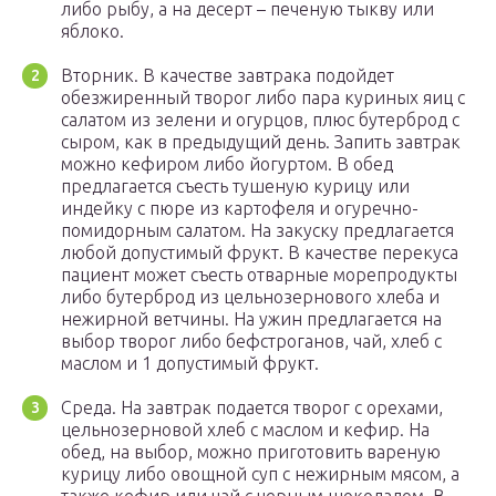
либо рыбу, а на десерт – печеную тыкву или
яблоко.
Вторник. В качестве завтрака подойдет
обезжиренный творог либо пара куриных яиц с
салатом из зелени и огурцов, плюс бутерброд с
сыром, как в предыдущий день. Запить завтрак
можно кефиром либо йогуртом. В обед
предлагается съесть тушеную курицу или
индейку с пюре из картофеля и огуречно-
помидорным салатом. На закуску предлагается
любой допустимый фрукт. В качестве перекуса
пациент может съесть отварные морепродукты
либо бутерброд из цельнозернового хлеба и
нежирной ветчины. На ужин предлагается на
выбор творог либо бефстроганов, чай, хлеб с
маслом и 1 допустимый фрукт.
Среда. На завтрак подается творог с орехами,
цельнозерновой хлеб с маслом и кефир. На
обед, на выбор, можно приготовить вареную
курицу либо овощной суп с нежирным мясом, а