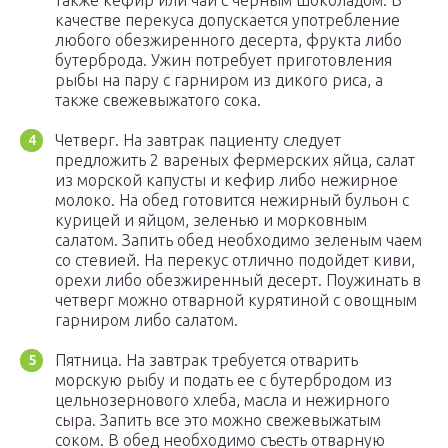
также кефир или чай с черным шоколадом. В
качестве перекуса допускается употребление
любого обезжиренного десерта, фрукта либо
бутерброда. Ужин потребует приготовления
рыбы на пару с гарниром из дикого риса, а
также свежевыжатого сока.
Четверг. На завтрак пациенту следует
предложить 2 вареных фермерских яйца, салат
из морской капусты и кефир либо нежирное
молоко. На обед готовится нежирный бульон с
курицей и яйцом, зеленью и морковным
салатом. Запить обед необходимо зеленым чаем
со стевией. На перекус отлично подойдет киви,
орехи либо обезжиренный десерт. Поужинать в
четверг можно отварной курятиной с овощным
гарниром либо салатом.
Пятница. На завтрак требуется отварить
морскую рыбу и подать ее с бутербродом из
цельнозернового хлеба, масла и нежирного
сыра. Запить все это можно свежевыжатым
соком. В обед необходимо съесть отварную