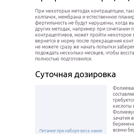
При некоторых методах контрацепции, так
колпачок, мембрана и естественное плани
фертильность не будут нарушены, когда вы
других методах, например при сочетании 
контрацептивов, может пройти некоторое 
вернется в норму после прекращения конт
не можете сразу же начать попытки забе
подождать несколько месяцев, чтобы восст
полностью подготовился.
Суточная дозировка
Фолиевая
составляе
требуетс
кислоты 
Фолиевую
зачатия 
беременн
всеми б
Питание при наборе веса. какие