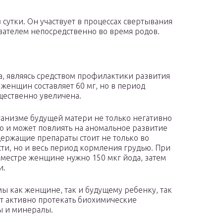
в сутки. Он участвует в процессах свертывания
зателем непосредственно во время родов.
а, являясь средством профилактики развития
женщин составляет 60 мг, но в период
щественно увеличена.
рганизме будущей матери не только негативно
но и может повлиять на аномальное развитие
ержащие препараты стоит не только во
ти, но и весь период кормления грудью. При
иместре женщине нужно 150 мкг йода, затем
и.
ы как женщине, так и будущему ребенку, так
ют активно протекать биохимические
ы и минералы.