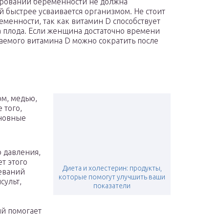
ировании беременности не должна
 быстрее усваивается организмом. Не стоит
еменности, так как витамин D способствует
 плода. Если женщина достаточно времени
маемого витамина D можно сократить после
ом, медью,
 того,
сновные
 давления,
т этого
Диета и холестерин: продукты,
леваний
которые помогут улучшить ваши
сульт,
показатели
й помогает