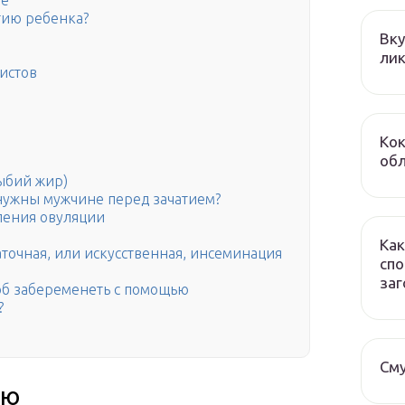
ие
тию ребенка?
Вку
лик
истов
Кок
обл
рыбий жир)
ужны мужчине перед зачатием?
ления овуляции
Как
точная, или искусственная, инсеминация
спо
заг
б забеременеть с помощью
?
Сму
ию