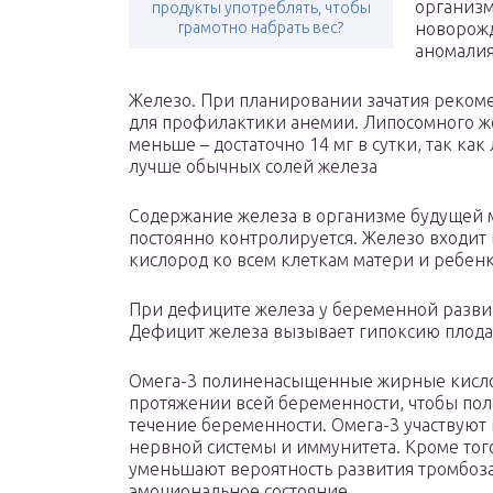
организм
продукты употреблять, чтобы
грамотно набрать вес?
новорожд
аномалия
Железо. При планировании зачатия рекоме
для профилактики анемии. Липосомного же
меньше – достаточно 14 мг в сутки, так ка
лучше обычных солей железа
Содержание железа в организме будущей 
постоянно контролируется. Железо входит 
кислород ко всем клеткам матери и ребен
При дефиците железа у беременной разви
Дефицит железа вызывает гипоксию плода 
Омега-3 полиненасыщенные жирные кислоты
протяжении всей беременности, чтобы пол
течение беременности. Омега-3 участвуют 
нервной системы и иммунитета. Кроме тог
уменьшают вероятность развития тромбоз
эмоциональное состояние.