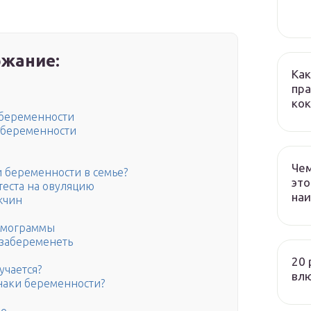
жание:
Как
пра
кок
 беременности
 беременности
Чем
 беременности в семье?
это
теста на овуляцию
наи
жчин
рмограммы
забеременеть
20 
учается?
вл
знаки беременности?