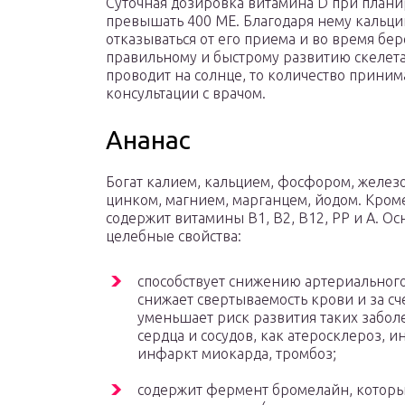
Суточная дозировка витамина D при план
превышать 400 МЕ. Благодаря нему кальций
отказываться от его приема и во время бер
правильному и быстрому развитию скелета
проводит на солнце, то количество прини
консультации с врачом.
Ананас
Богат калием, кальцием, фосфором, желез
цинком, магнием, марганцем, йодом. Кроме
содержит витамины В1, В2, В12, РР и А. О
целебные свойства:
способствует снижению артериального
снижает свертываемость крови и за сче
уменьшает риск развития таких забо
сердца и сосудов, как атеросклероз, ин
инфаркт миокарда, тромбоз;
содержит фермент бромелайн, которы