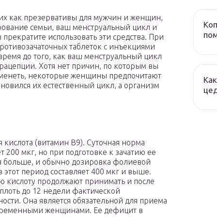
их как презервативы для мужчин и женщин,
Коп
рование семьи, ваш менструальный цикл и
пом
 прекратите использовать эти средства. При
противозачаточных таблеток с инъекциями
время до того, как ваш менструальный цикл
рацепции. Хотя нет причин, по которым вы
ременеть, некоторые женщины предпочитают
Как
ановился их естественный цикл, а организм
це
 кислота (витамин В9). Суточная норма
т 200 мкг, но при подготовке к зачатию ее
я больше, и обычно дозировка фолиевой
в этот период составляет 400 мкг и выше.
 кислоту продолжают принимать и после
вплоть до 12 недели фактической
ости. Она является обязательной для приема
еременными женщинами. Ее дефицит в