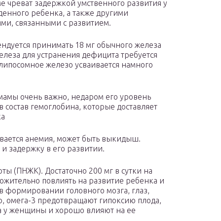
е чреват задержкой умственного развития у
енного ребенка, а также другими
ми, связанными с развитием.
ндуется принимать 18 мг обычного железа
леза для устранения дефицита требуется
к липосомное железо усваивается намного
мамы очень важно, недаром его уровень
в состав гемоглобина, которые доставляет
ка
вается анемия, может быть выкидыш.
и задержку в его развитии.
 (ПНЖК). Достаточно 200 мг в сутки на
ожительно повлиять на развитие ребенка и
в формировании головного мозга, глаз,
о, омега-3 предотвращают гипоксию плода,
а у женщины и хорошо влияют на ее