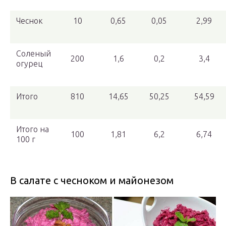
Чеснок
10
0,65
0,05
2,99
Соленый
200
1,6
0,2
3,4
огурец
Итого
810
14,65
50,25
54,59
Итого на
100
1,81
6,2
6,74
100 г
В салате с чесноком и майонезом