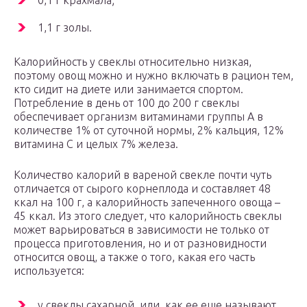
0,1 г крахмала;
1,1 г золы.
Калорийность у свеклы относительно низкая,
поэтому овощ можно и нужно включать в рацион тем,
кто сидит на диете или занимается спортом.
Потребление в день от 100 до 200 г свеклы
обеспечивает организм витаминами группы А в
количестве 1% от суточной нормы, 2% кальция, 12%
витамина С и целых 7% железа.
Количество калорий в вареной свекле почти чуть
отличается от сырого корнеплода и составляет 48
ккал на 100 г, а калорийность запеченного овоща –
45 ккал. Из этого следует, что калорийность свеклы
может варьироваться в зависимости не только от
процесса приготовления, но и от разновидности
относится овощ, а также о того, какая его часть
используется:
у свеклы сахарной, или, как ее еще называют,