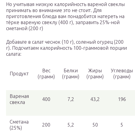
Но учитывая низкую калорийность вареной свеклы
принимать во внимание это не стоит. Для
приготовления блюда вам понадобится натереть на
тёрке вареную свеклу (400 г), заправить 25%-ной
сметаной (200 г)
Добавьте в салат чеснок (10 г), соленый огурец (200
г). Подсчитаем калорийность 100-граммовой порции
салата:
Вес
Белки
Жиры
Углеводы
Продукт
(грамм)
(грамм)
(грамм)
(грамм)
Вареная
400
7,2
43,2
196
свекла
Сметана
200
5,2
50
5
(25%)