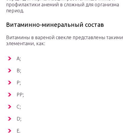
профилактики анемий в сложный для организма
период.
Витаминно-минеральный состав
Витамины в вареной свекле представлены такими
элементами, как:
А;
В;
Р;
РР;
С;
D;
Е.