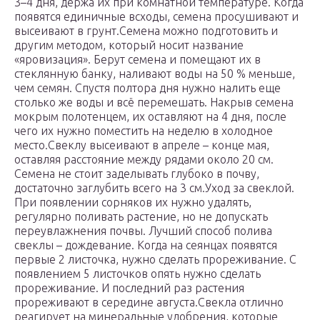
3–4 дня, держа их при комнатной температуре. Когда
появятся единичные всходы, семена просушивают и
высеивают в грунт.Семена можно подготовить и
другим методом, который носит название
«яровизация». Берут семена и помещают их в
стеклянную банку, наливают воды на 50 % меньше,
чем семян. Спустя полтора дня нужно налить еще
столько же воды и всё перемешать. Накрыв семена
мокрым полотенцем, их оставляют на 4 дня, после
чего их нужно поместить на неделю в холодное
место.Свеклу высеивают в апреле – конце мая,
оставляя расстояние между рядами около 20 см.
Семена не стоит заделывать глубоко в почву,
достаточно заглубить всего на 3 см.Уход за свеклой.
При появлении сорняков их нужно удалять,
регулярно поливать растение, но не допускать
переувлажнения почвы. Лучший способ полива
свеклы – дождевание. Когда на сеянцах появятся
первые 2 листочка, нужно сделать прореживание. С
появлением 5 листочков опять нужно сделать
прореживание. И последний раз растения
прореживают в середине августа.Свекла отлично
реагирует на минеральные удобрения, которые