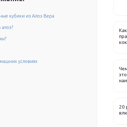
ные кубики из Алоэ Вера
 алоэ?
Как
пра
ны?
кок
омашних условиях
Чем
это
наи
20 
вл