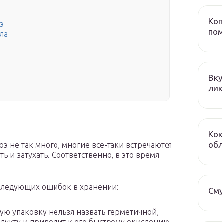
Коп
оэ
пом
ла
Вку
лик
Кок
обл
оэ не так много, многие все-таки встречаются
ть и затухать. Соответственно, в это время
 следующих ошибок в хранении:
Сму
ую упаковку нельзя назвать герметичной,
одукту и приводит к его быстрому окислению