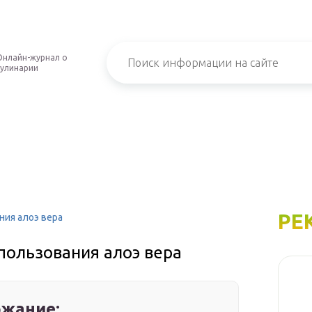
Онлайн-журнал о
кулинарии
РЕ
ния алоэ вера
пользования алоэ вера
жание: