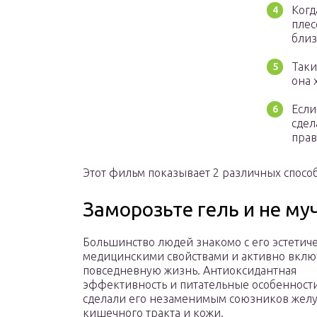
Когд
плес
близ
Таки
она 
Если
сдел
прав
Этот фильм показывает 2 различных способ
Заморозьте гель и не му
Большинство людей знакомо с его эстетич
медицинскими свойствами и активно вклю
повседневную жизнь. Антиоксидантная
эффективность и питательные особенности
сделали его незаменимым союзников желу
кишечного тракта и кожи.