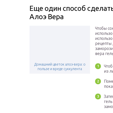
Еще один способ сделат
Алоэ Вера
Чтобы со
использо
использо
рецепты 
заморозит
вера гель
Домашний цветок алоэ-вера: о
Чтоб
пользе и вреде суккулента
из л
Поме
пока
Зате
гель
замо