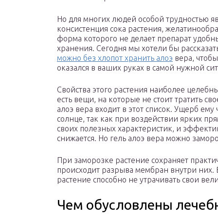
Но для многих людей особой трудностью я
консистенция сока растения, желатинообр
форма которого не делает препарат удобн
хранения. Сегодня мы хотели бы рассказать
можно без хлопот хранить алоэ
вера, чтобы
оказался в ваших руках в самой нужной си
Свойства этого растения наиболее целебны
есть вещи, на которые не стоит тратить св
алоэ вера входит в этот список. Ущерб ему
солнце, так как при воздействии ярких пр
своих полезных характеристик, и эффектив
снижается. Но гель алоэ вера можно заморо
При заморозке растение сохраняет практич
происходит разрыва мембран внутри них. 
растение способно не утрачивать свои вел
Чем обусловлены лечебн