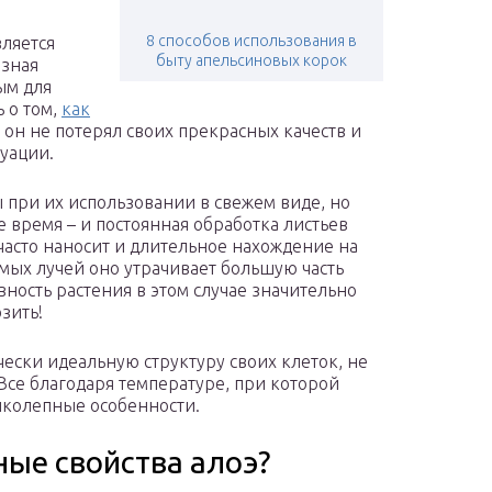
8 способов использования в
вляется
быту апельсиновых корок
азная
ым для
 о том,
как
 он не потерял своих прекрасных качеств и
туации.
 при их использовании в свежем виде, но
ое время – и постоянная обработка листьев
 часто наносит и длительное нахождение на
ямых лучей оно утрачивает большую часть
ность растения в этом случае значительно
зить!
ески идеальную структуру своих клеток, не
Все благодаря температуре, при которой
иколепные особенности.
ые свойства алоэ?