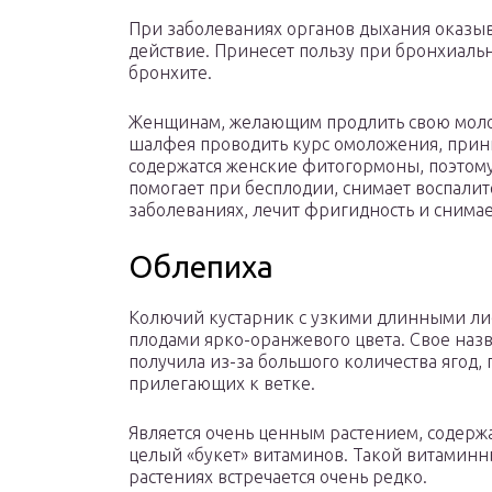
При заболеваниях органов дыхания оказыв
действие. Принесет пользу при бронхиальн
бронхите.
Женщинам, желающим продлить свою молод
шалфея проводить курс омоложения, прини
содержатся женские фитогормоны, поэтому 
помогает при бесплодии, снимает воспали
заболеваниях, лечит фригидность и снимае
Облепиха
Колючий кустарник с узкими длинными ли
плодами ярко-оранжевого цвета. Свое наз
получила из-за большого количества ягод, 
прилегающих к ветке.
Является очень ценным растением, содер
целый «букет» витаминов. Такой витаминн
растениях встречается очень редко.