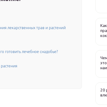
Как
ния лекарственных трав и растений
пра
кок
его готовить лечебное снадобье?
Чем
это
 растения
наи
20 
вл