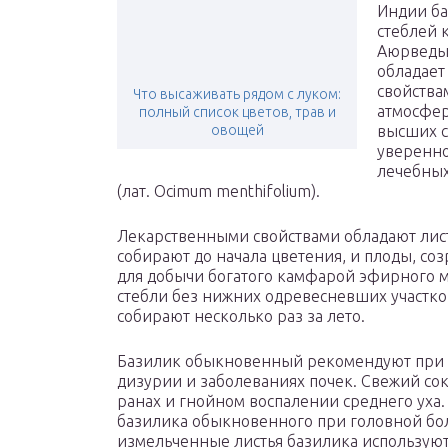
Индии ба
стеблей 
Аюрведы 
обладае
свойства
Что высаживать рядом с луком:
атмосфер
полный список цветов, трав и
овощей
высших с
уверенно
лечебных
(лат. Ocimum menthifolium).
Лекарственными свойствами обладают лис
собирают до начала цветения, и плоды, со
для добычи богатого камфарой эфирного ма
стебли без нижних одревесневших участков,
собирают несколько раз за лето.
Базилик обыкновенный рекомендуют при ц
дизурии и заболеваниях почек. Свежий со
ранах и гнойном воспалении среднего уха
базилика обыкновенного при головной бол
измельченные листья базилика используют