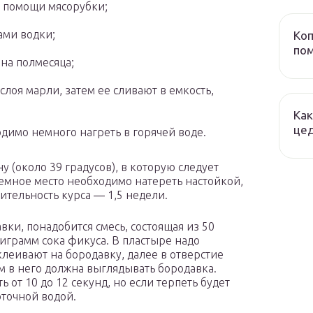
и помощи мясорубки;
ами водки;
Коп
пом
на полмесяца;
слоя марли, затем ее сливают в емкость,
Как
це
димо немного нагреть в горячей воде.
у (около 39 градусов), в которую следует
лемное место необходимо натереть настойкой,
ительность курса ― 1,5 недели.
вки, понадобится смесь, состоящая из 50
играмм сока фикуса. В пластыре надо
леивают на бородавку, далее в отверстие
ом в него должна выглядывать бородавка.
 от 10 до 12 секунд, но если терпеть будет
оточной водой.