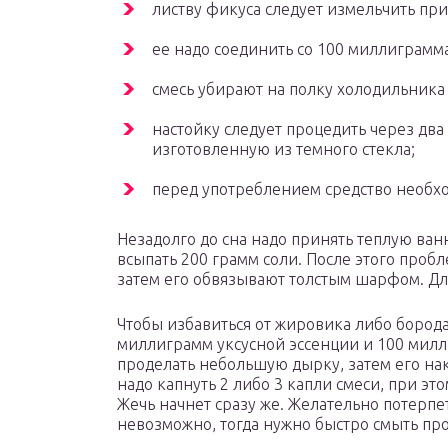
листву фикуса следует измельчить пр
ее надо соединить со 100 миллиграмм
смесь убирают на полку холодильника 
настойку следует процедить через два 
изготовленную из темного стекла;
перед употреблением средство необхо
Незадолго до сна надо принять теплую ванн
всыпать 200 грамм соли. После этого проб
затем его обвязывают толстым шарфом. Дл
Чтобы избавиться от жировика либо борода
миллиграмм уксусной эссенции и 100 милл
проделать небольшую дырку, затем его нак
надо капнуть 2 либо 3 капли смеси, при эт
Жечь начнет сразу же. Желательно потерпеть
невозможно, тогда нужно быстро смыть пр