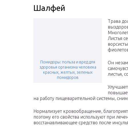
Шалфей
Трава до
выздоров
Многолет
Листья с
ворсисты
фиолетов
Помидоры: польза и вред для
Он незам
здоровья организма человека
самочувс
красных, желтых, зеленых
листья, 
помидоров
Улучшает
повышает
на работу пищеварительной системы, сни
Нормализует кровообращение, благоприятн
поэтому его свойства используют при лече
восстанавливающее средство после инсуль