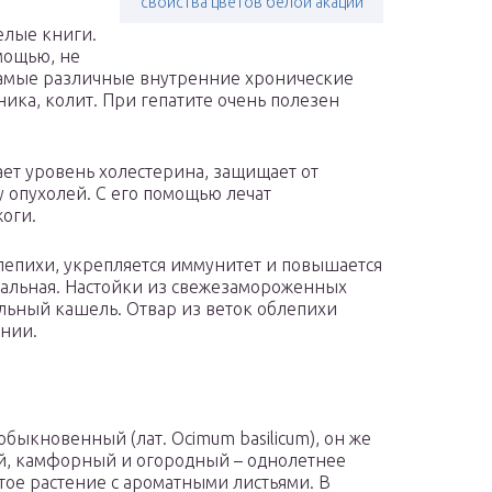
свойства цветов белой акации
елые книги.
мощью, не
самые различные внутренние хронические
ика, колит. При гепатите очень полезен
ает уровень холестерина, защищает от
у опухолей. С его помощью лечат
оги.
лепихи, укрепляется иммунитет и повышается
суальная. Настойки из свежезамороженных
ильный кашель. Отвар из веток облепихи
ении.
обыкновенный (лат. Ocimum basilicum), он же
, камфорный и огородный – однолетнее
тое растение с ароматными листьями. В