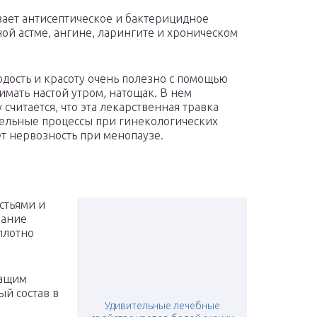
ает антисептическое и бактерицидное
ой астме, ангине, ларингите и хроническом
ость и красоту очень полезно с помощью
мать настой утром, натощак. В нем
считается, что эта лекарственная травка
тельные процессы при гинекологических
т нервозность при менопаузе.
стьями и
вание
плотно
жащим
ый состав в
Удивительные лечебные