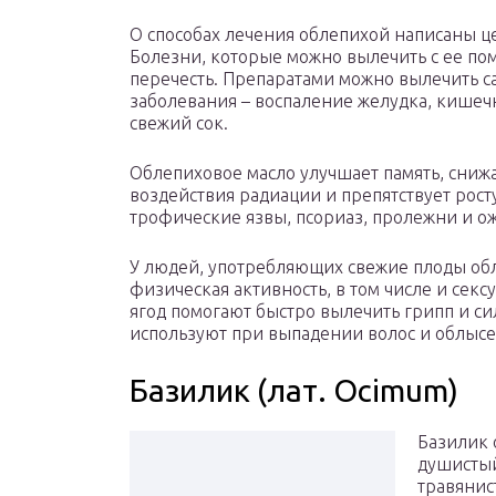
О способах лечения облепихой написаны ц
Болезни, которые можно вылечить с ее по
перечесть. Препаратами можно вылечить 
заболевания – воспаление желудка, кишечн
свежий сок.
Облепиховое масло улучшает память, сниж
воздействия радиации и препятствует рост
трофические язвы, псориаз, пролежни и ож
У людей, употребляющих свежие плоды об
физическая активность, в том числе и сек
ягод помогают быстро вылечить грипп и с
используют при выпадении волос и облыс
Базилик (лат. Ocimum)
Базилик 
душистый
травянис