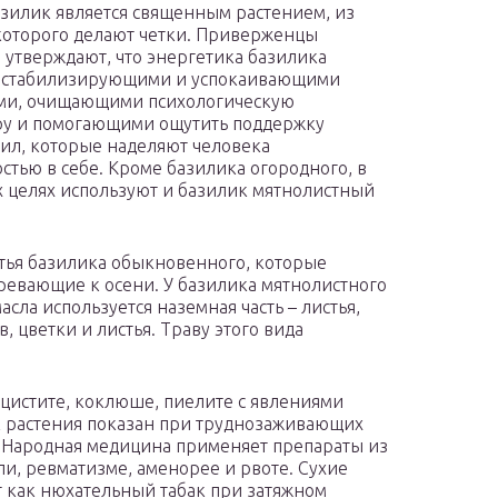
зилик является священным растением, из
которого делают четки. Приверженцы
утверждают, что энергетика базилика
т стабилизирующими и успокаивающими
ми, очищающими психологическую
у и помогающими ощутить поддержку
ил, которые наделяют человека
стью в себе. Кроме базилика огородного, в
 целях используют и базилик мятнолистный
тья базилика обыкновенного, которые
зревающие к осени. У базилика мятнолистного
сла используется наземная часть – листья,
 цветки и листья. Траву этого вида
истите, коклюше, пиелите с явлениями
к растения показан при труднозаживающих
. Народная медицина применяет препараты из
и, ревматизме, аменорее и рвоте. Сухие
 как нюхательный табак при затяжном