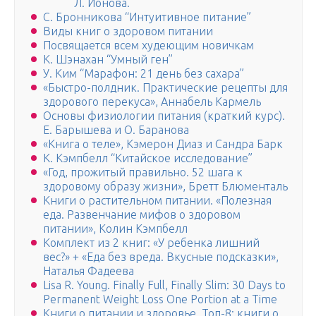
Л. Ионова.
С. Бронникова “Интуитивное питание”
Виды книг о здоровом питании
Посвящается всем худеющим новичкам
К. Шэнахан “Умный ген”
У. Ким “Марафон: 21 день без сахара”
«Быстро-полдник. Практические рецепты для
здорового перекуса», Аннабель Кармель
Основы физиологии питания (краткий курс).
Е. Барышева и О. Баранова
«Книга о теле», Кэмерон Диаз и Сандра Барк
К. Кэмпбелл “Китайское исследование”
«Год, прожитый правильно. 52 шага к
здоровому образу жизни», Бретт Блюменталь
Книги о растительном питании. «Полезная
еда. Развенчание мифов о здоровом
питании», Колин Кэмпбелл
Комплект из 2 книг: «У ребенка лишний
вес?» + «Еда без вреда. Вкусные подсказки»,
Наталья Фадеева
Lisa R. Young. Finally Full, Finally Slim: 30 Days to
Permanent Weight Loss One Portion at a Time
Книги о питании и здоровье. Топ-8: книги о