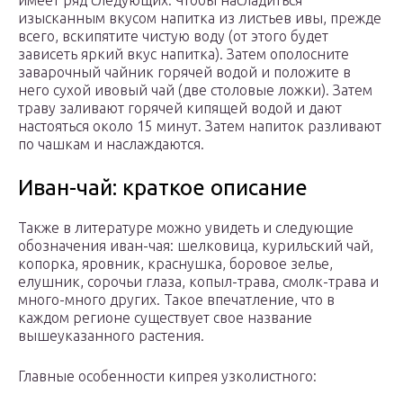
имеет ряд следующих: Чтобы насладиться
изысканным вкусом напитка из листьев ивы, прежде
всего, вскипятите чистую воду (от этого будет
зависеть яркий вкус напитка). Затем ополосните
заварочный чайник горячей водой и положите в
него сухой ивовый чай (две столовые ложки). Затем
траву заливают горячей кипящей водой и дают
настояться около 15 минут. Затем напиток разливают
по чашкам и наслаждаются.
Иван-чай: краткое описание
Также в литературе можно увидеть и следующие
обозначения иван-чая: шелковица, курильский чай,
копорка, яровник, краснушка, боровое зелье,
елушник, сорочьи глаза, копыл-трава, смолк-трава и
много-много других. Такое впечатление, что в
каждом регионе существует свое название
вышеуказанного растения.
Главные особенности кипрея узколистного: