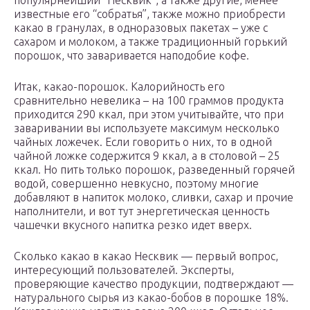
популярнейший “Несквик”, а также другие, менее
известные его “собратья”, также можно приобрести
какао в гранулах, в одноразовых пакетах – уже с
сахаром и молоком, а также традиционный горький
порошок, что заваривается наподобие кофе.
Итак, какао-порошок. Калорийность его
сравнительно невелика – на 100 граммов продукта
приходится 290 ккал, при этом учитывайте, что при
заваривании вы используете максимум несколько
чайных ложечек. Если говорить о них, то в одной
чайной ложке содержится 9 ккал, а в столовой – 25
ккал. Но пить только порошок, разведенный горячей
водой, совершенно невкусно, поэтому многие
добавляют в напиток молоко, сливки, сахар и прочие
наполнители, и вот тут энергетическая ценность
чашечки вкусного напитка резко идет вверх.
Сколько какао в какао Несквик — первый вопрос,
интересующий пользователей. Эксперты,
проверяющие качество продукции, подтверждают —
натурального сырья из какао-бобов в порошке 18%.