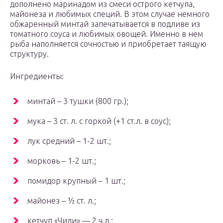
дополнено маринадом из смеси острого кетчупа,
майонеза и любимых специй. В этом случае немного
обжаренный минтай запечатывается в подливе из
томатного соуса и любимых овощей. Именно в нем
рыба наполняется сочностью и приобретает таящую
структуру.
Ингредиенты:
минтай – 3 тушки (800 гр.);
мука – 3 ст. л. с горкой (+1 ст.л. в соус);
лук средний – 1-2 шт.;
морковь – 1-2 шт.;
помидор крупный – 1 шт.;
майонез – ½ ст. л.;
кетчуп «Чили» — 2 ч.л.;