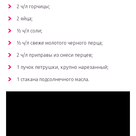
2 ч/л горчицы;
2 яйца;
½ ч/л соли;
½ ч/л свеже молотого черного перца;
2 ч/л приправы из смеси перцев;
1 пучок петрушки, крупно нарезанный;
1 стакана подсолнечного масла.