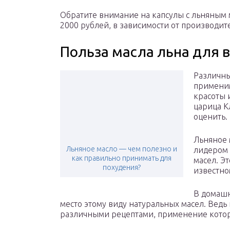
Обратите внимание на капсулы с льняным м
2000 рублей, в зависимости от производит
Польза масла льна для 
Различны
применим
красоты 
царица К
оценить.
Льняное 
Льняное масло — чем полезно и
лидером 
как правильно принимать для
масел. Э
похудения?
известно
В домашн
место этому виду натуральных масел. Ведь
различными рецептами, применение котор