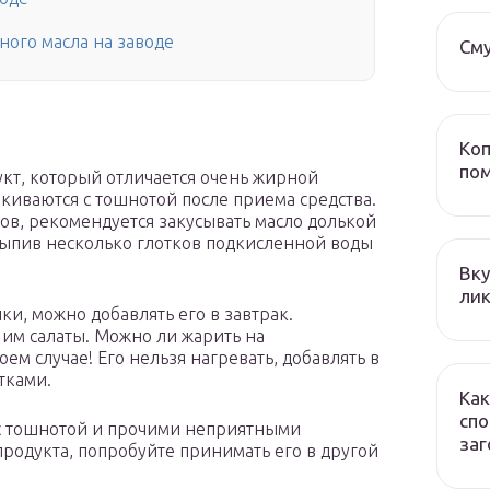
ного масла на заводе
Сму
Коп
пом
кт, который отличается очень жирной
лкиваются с тошнотой после приема средства.
ов, рекомендуется закусывать масло долькой
выпив несколько глотков подкисленной воды
Вку
лик
и, можно добавлять его в завтрак.
 им салаты. Можно ли жарить на
м случае! Его нельзя нагревать, добавлять в
тками.
Как
спо
я с тошнотой и прочими неприятными
заг
родукта, попробуйте принимать его в другой