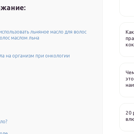
жание:
Как
спользовать льняное масло для волос
волос маслом льна
пра
кок
ла на организм при онкологии
Чем
это
наи
20 
вл
ло?
воде