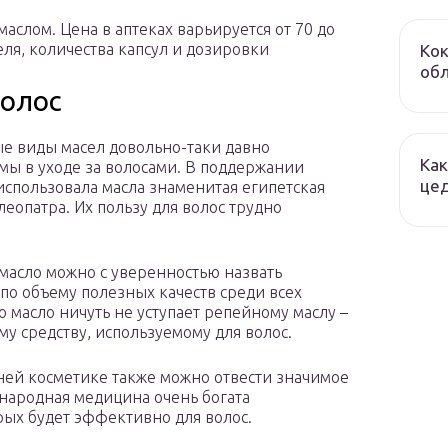
аслом. Цена в аптеках варьируется от 70 до
еля, количества капсул и дозировки
Кок
обл
волос
е виды масел довольно-таки давно
Как
ы в уходе за волосами. В поддержании
це
использовала масла знаменитая египетская
леопатра. Их пользу для волос трудно
масло можно с уверенностью назвать
по объему полезных качеств среди всех
то масло ничуть не уступает репейному маслу –
му средству, используемому для волос.
ей косметике также можно отвести значимое
 народная медицина очень богата
ых будет эффективно для волос.