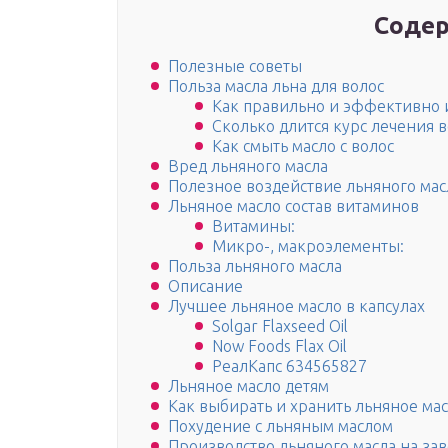
Содер
Полезные советы
Польза масла льна для волос
Как правильно и эффективно и
Сколько длится курс лечения 
Как смыть масло с волос
Вред льняного масла
Полезное воздействие льняного мас
Льняное масло состав витаминов
Витамины:
Микро-, макроэлементы:
Польза льняного масла
Описание
Лучшее льняное масло в капсулах
Solgar Flaxseed Oil
Now Foods Flax Oil
РеалКапс 634565827
Льняное масло детям
Как выбирать и хранить льняное мас
Похудение с льняным маслом
Производство льняного масла на за